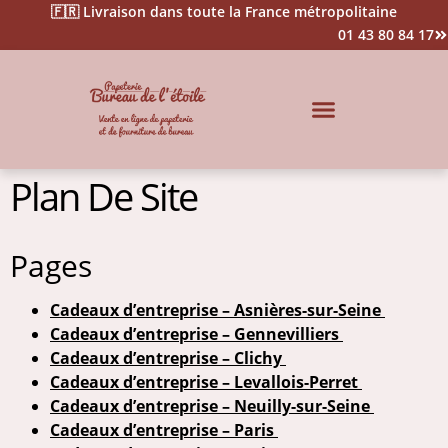
🇫🇷 Livraison dans toute la France métropolitaine
01 43 80 84 17
Impression & Signalétique
Plan De Site
Pages
Cadeaux d’entreprise – Asnières-sur-Seine
Cadeaux d’entreprise – Gennevilliers
Cadeaux d’entreprise – Clichy
Cadeaux d’entreprise – Levallois-Perret
Cadeaux d’entreprise – Neuilly-sur-Seine
Cadeaux d’entreprise – Paris