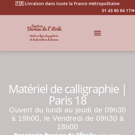
🇫🇷 Livraison dans toute la France métropolitaine
01 43 80 84 17
Impression & Signalétique
Matériel de calligraphie |
Paris 18
Ouvert du lundi au jeudi de 09h30
à 19h00, le Vendredi de 09h30 à
18h00