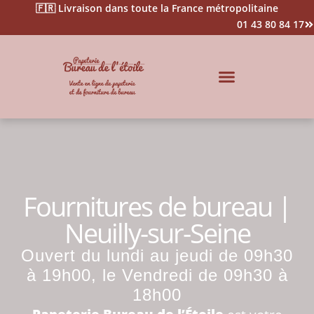
🇫🇷 Livraison dans toute la France métropolitaine
01 43 80 84 17
Impression & Signalétique
Fournitures de bureau |
Neuilly-sur-Seine
Ouvert du lundi au jeudi de 09h30
à 19h00, le Vendredi de 09h30 à
18h00